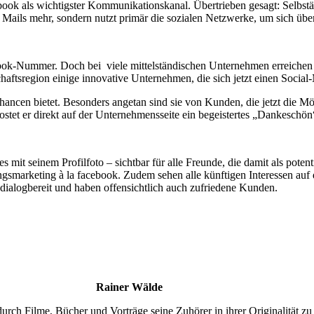
book als wichtigster Kommunikationskanal. Übertrieben gesagt: Selbstän
Mails mehr, sondern nutzt primär die sozialen Netzwerke, um sich übe
ok-Nummer. Doch bei viele mittelständischen Unternehmen erreichen s
chaftsregion einige innovative Unternehmen, die sich jetzt einen Socia
ncen bietet. Besonders angetan sind sie von Kunden, die jetzt die Mö
stet er direkt auf der Unternehmensseite ein begeistertes „Dankeschön
it seinem Profilfoto – sichtbar für alle Freunde, die damit als pote
marketing à la facebook. Zudem sehen alle künftigen Interessen auf 
dialogbereit und haben offensichtlich auch zufriedene Kunden.
Rainer Wälde
durch Filme, Bücher und Vorträge seine Zuhörer in ihrer Originalität zu