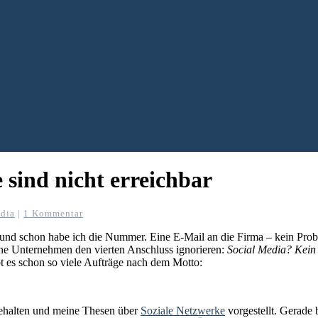
 sind nicht erreichbar
dia
|
1 Kommentar
 und schon habe ich die Nummer. Eine E-Mail an die Firma – kein Probl
eine Unternehmen den vierten Anschluss ignorieren:
Social Media? Kein
 es schon so viele Aufträge nach dem Motto:
gehalten und meine Thesen über
Soziale Netzwerke
vorgestellt. Gerade