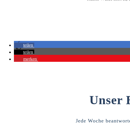
teilen
teilen
merken
Unser 
Jede Woche beantworte