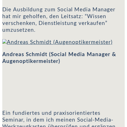
Andreas Schmidt (Social Media Manager & Augenoptikermeister)
Die Ausbildung zum Social Media Manager
hat mir geholfen, den Leitsatz: “Wissen
verschenken, Dienstleistung verkaufen”
umzusetzen.
Andreas Schmidt (Social Media Manager &
Augenoptikermeister)
Ulrike Landt (Social Media Manager)
Ein fundiertes und praxisorientiertes
Seminar, in dem ich meinen Social-Media-
Werkzeugkasten überprüfen und ergänzen