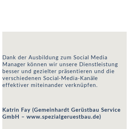
Katrin Fay (Gemeinhardt Gerüstbau Service GmbH – www.spezialgeruestbau.de)
Dank der Ausbildung zum Social Media
Manager können wir unsere Dienstleistung
besser und gezielter präsentieren und die
verschiedenen Social-Media-Kanäle
effektiver miteinander verknüpfen.
Katrin Fay (Gemeinhardt Gerüstbau Service
GmbH – www.spezialgeruestbau.de)