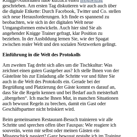
Knigge-Autoritäten habe kürzlich einen
Blogbeitrag
geschrieben. Am ersten Tag diskutieren wir auch auch über
die digitale Etikette: Durch Facebook, Twitter und Co. stellen
sich neue Herausforderungen. Ich finde es spannend zu
beobachten, wie sich in der digitalen Welt neue
Umgangsformen entwickeln. Auch hier sind Sie als
angehender Knigge Trainer gefragt, klar Position zu
beziehen. In der Ausbildung lernen Sie, wie der Spagat
zwischen realer Welt und den sozialen Netzwerken gelingt.
Einführung in die Welt des Protokolls
Am zweiten Tag dreht sich alles um die Tischkultur: Was
zeichnet einen guten Gastgeber aus? Ich stelle Ihnen von der
Gästeliste bis zur Einladung alle Schritte vor und führe Sie
auch in die Welt des Protokolls ein. Gerade bei der
Begrüßung und Platzierung der Gäste kommt es darauf an,
dass Sie die Regeln kennen und bei Bedarf auch meisterhaft
„übergehen“. Ich mache Ihnen Mut, in manchen Situationen
auch bewusst Regeln zu brechen, damit ein Gast oder
Geschäftspartner nicht brüskiert wird.
Beim gemeinsamen Restaurant-Besuch trainieren wir alle
Schritte und sprechen offen über Fauxpas: Wie reagiere ich
souverän, wenn mir selbst oder meinen Gästen ein
Missgeschick passiert? Ganz bewusst gestalte ich im Training