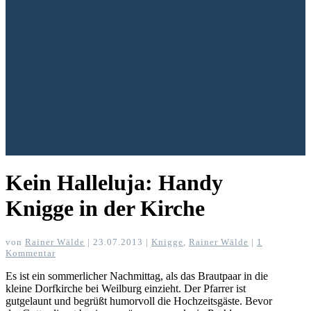
Kein Halleluja: Handy
Knigge in der Kirche
von
Rainer Wälde
|
23.07.2013
|
Knigge
,
Rainer Wälde
|
1
Kommentar
Es ist ein sommerlicher Nachmittag, als das Brautpaar in die
kleine Dorfkirche bei Weilburg einzieht. Der Pfarrer ist
gutgelaunt und begrüßt humorvoll die Hochzeitsgäste. Bevor