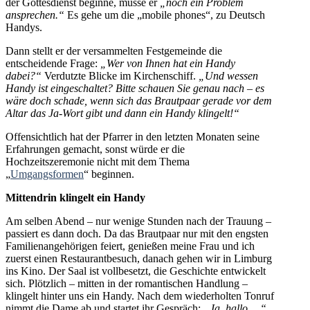
der Gottesdienst beginne, müsse er
„noch ein Problem
ansprechen.“
Es gehe um die „mobile phones“, zu Deutsch
Handys.
Dann stellt er der versammelten Festgemeinde die
entscheidende Frage:
„Wer von Ihnen hat ein Handy
dabei?“
Verdutzte Blicke im Kirchenschiff.
„Und wessen
Handy ist eingeschaltet? Bitte schauen Sie genau nach – es
wäre doch schade, wenn sich das Brautpaar gerade vor dem
Altar das Ja-Wort gibt und dann ein Handy klingelt!“
Offensichtlich hat der Pfarrer in den letzten Monaten seine
Erfahrungen gemacht, sonst würde er die
Hochzeitszeremonie nicht mit dem Thema
„
Umgangsformen
“ beginnen.
Mittendrin klingelt ein Handy
Am selben Abend – nur wenige Stunden nach der Trauung –
passiert es dann doch. Da das Brautpaar nur mit den engsten
Familienangehörigen feiert, genießen meine Frau und ich
zuerst einen Restaurantbesuch, danach gehen wir in Limburg
ins Kino. Der Saal ist vollbesetzt, die Geschichte entwickelt
sich. Plötzlich – mitten in der romantischen Handlung –
klingelt hinter uns ein Handy. Nach dem wiederholten Tonruf
nimmt die Dame ab und startet ihr Gespräch:
„Ja, hallo …“