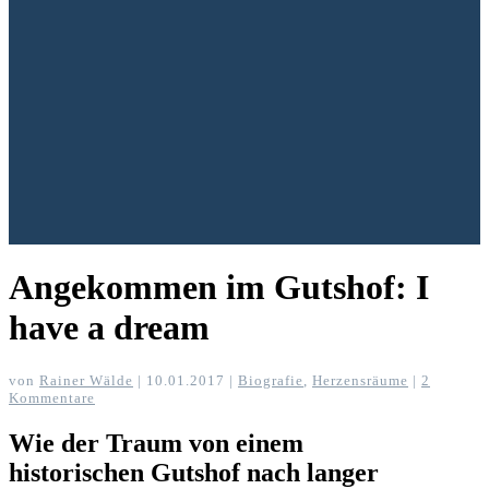
Angekommen im Gutshof: I
have a dream
von
Rainer Wälde
|
10.01.2017
|
Biografie
,
Herzensräume
|
2
Kommentare
Wie der Traum von einem
historischen Gutshof nach langer