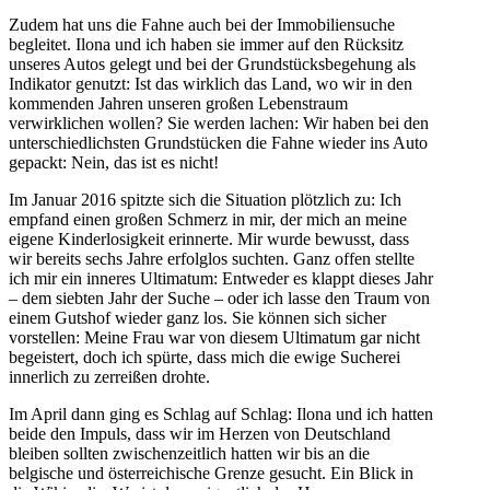
Zudem hat uns die Fahne auch bei der Immobiliensuche
begleitet. Ilona und ich haben sie immer auf den Rücksitz
unseres Autos gelegt und bei der Grundstücksbegehung als
Indikator genutzt: Ist das wirklich das Land, wo wir in den
kommenden Jahren unseren großen Lebenstraum
verwirklichen wollen? Sie werden lachen: Wir haben bei den
unterschiedlichsten Grundstücken die Fahne wieder ins Auto
gepackt: Nein, das ist es nicht!
Im Januar 2016 spitzte sich die Situation plötzlich zu: Ich
empfand einen großen Schmerz in mir, der mich an meine
eigene Kinderlosigkeit erinnerte. Mir wurde bewusst, dass
wir bereits sechs Jahre erfolglos suchten. Ganz offen stellte
ich mir ein inneres Ultimatum: Entweder es klappt dieses Jahr
– dem siebten Jahr der Suche – oder ich lasse den Traum von
einem Gutshof wieder ganz los. Sie können sich sicher
vorstellen: Meine Frau war von diesem Ultimatum gar nicht
begeistert, doch ich spürte, dass mich die ewige Sucherei
innerlich zu zerreißen drohte.
Im April dann ging es Schlag auf Schlag: Ilona und ich hatten
beide den Impuls, dass wir im Herzen von Deutschland
bleiben sollten zwischenzeitlich hatten wir bis an die
belgische und österreichische Grenze gesucht. Ein Blick in