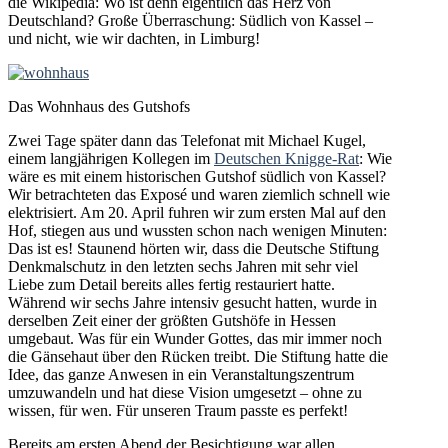
die Wikipedia: Wo ist denn eigentlich das Herz von
Deutschland? Große Überraschung: Südlich von Kassel –
und nicht, wie wir dachten, in Limburg!
Das Wohnhaus des Gutshofs
Zwei Tage später dann das Telefonat mit Michael Kugel,
einem langjährigen Kollegen im
Deutschen Knigge-Rat
: Wie
wäre es mit einem historischen Gutshof südlich von Kassel?
Wir betrachteten das Exposé und waren ziemlich schnell wie
elektrisiert. Am 20. April fuhren wir zum ersten Mal auf den
Hof, stiegen aus und wussten schon nach wenigen Minuten:
Das ist es! Staunend hörten wir, dass die Deutsche Stiftung
Denkmalschutz in den letzten sechs Jahren mit sehr viel
Liebe zum Detail bereits alles fertig restauriert hatte.
Während wir sechs Jahre intensiv gesucht hatten, wurde in
derselben Zeit einer der größten Gutshöfe in Hessen
umgebaut. Was für ein Wunder Gottes, das mir immer noch
die Gänsehaut über den Rücken treibt. Die Stiftung hatte die
Idee, das ganze Anwesen in ein Veranstaltungszentrum
umzuwandeln und hat diese Vision umgesetzt – ohne zu
wissen, für wen. Für unseren Traum passte es perfekt!
Bereits am ersten Abend der Besichtigung war allen