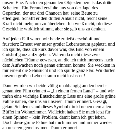
unsere Ehe. Nach den genannten Objekten bereits das dritte
Scheitern. Ein Freund erzählte uns von der Jagd des
Geparden, der nur drei Chancen hat, seine Beute zu
erledigen. Schafft er den dritten Anlauf nicht, reicht seine
Kraft nicht mehr, um zu überleben. Ich weiß nicht, ob diese
Geschichte wirklich stimmt, aber sie gab uns zu denken.
Auf jeden Fall waren wir beide zutiefst erschöpft und
frustriert: Erneut war unser großer Lebenstraum geplatzt, und
ich spürte, dass ich kurz davor war, das Bild von einem
Gutshof ganz aufzugeben. Wären da nicht diese zwei
nächtlichen Träume gewesen, an die ich mich morgens nach
dem Aufwachen noch genau erinnern konnte. Sie weckten in
mir erneut die Sehnsucht und ich spürte ganz klar: Wir dürfen
unseren großen Lebenstraum nicht loslassen!
Dann wurden wir beide völlig unabhängig an den bereits
genannten Film erinnert – „In einem fernen Land“ – und wir
trafen eine wichtige Entscheidung: Lass uns eine große grüne
Fahne nähen, die uns an unseren Traum erinnert. Gesagt,
getan. Seitdem stand dieses Symbol direkt neben dem alten
Büffet im Wohnzimmer. Vielleicht halten Sie mich jetzt für
einen Spinner – kein Problem, damit kann ich gut leben.
Doch diese grüne Fahne hat mich immer und immer wieder
an unseren gemeinsamen Traum erinnert.