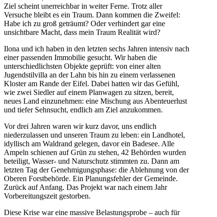
Ziel scheint unerreichbar in weiter Ferne. Trotz aller
Versuche bleibt es ein Traum. Dann kommen die Zweifel:
Habe ich zu groß geträumt? Oder verhindert gar eine
unsichtbare Macht, dass mein Traum Realität wird?
Ilona und ich haben in den letzten sechs Jahren intensiv nach
einer passenden Immobilie gesucht. Wir haben die
unterschiedlichsten Objekte geprüft: von einer alten
Jugendstilvilla an der Lahn bis hin zu einem verlassenen
Kloster am Rande der Eifel. Dabei hatten wir das Gefühl,
wie zwei Siedler auf einem Planwagen zu sitzen, bereit,
neues Land einzunehmen: eine Mischung aus Abenteuerlust
und tiefer Sehnsucht, endlich am Ziel anzukommen.
Vor drei Jahren waren wir kurz davor, uns endlich
niederzulassen und unseren Traum zu leben: ein Landhotel,
idyllisch am Waldrand gelegen, davor ein Badesee. Alle
Ampeln schienen auf Grün zu stehen, 42 Behörden wurden
beteiligt, Wasser- und Naturschutz stimmten zu. Dann am
letzten Tag der Genehmigungsphase: die Ablehnung von der
Oberen Forstbehörde. Ein Planungsfehler der Gemeinde.
Zurück auf Anfang. Das Projekt war nach einem Jahr
Vorbereitungszeit gestorben.
Diese Krise war eine massive Belastungsprobe – auch für