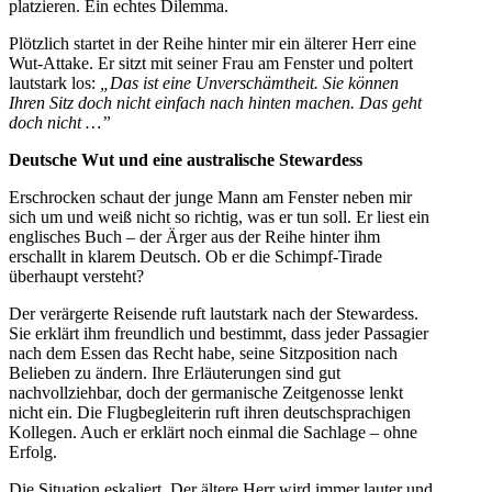
platzieren. Ein echtes Dilemma.
Plötzlich startet in der Reihe hinter mir ein älterer Herr eine
Wut-Attake. Er sitzt mit seiner Frau am Fenster und poltert
lautstark los:
„Das ist eine Unverschämtheit. Sie können
Ihren Sitz doch nicht einfach nach hinten machen. Das geht
doch nicht …”
Deutsche Wut und eine australische Stewardess
Erschrocken schaut der junge Mann am Fenster neben mir
sich um und weiß nicht so richtig, was er tun soll. Er liest ein
englisches Buch – der Ärger aus der Reihe hinter ihm
erschallt in klarem Deutsch. Ob er die Schimpf-Tirade
überhaupt versteht?
Der verärgerte Reisende ruft lautstark nach der Stewardess.
Sie erklärt ihm freundlich und bestimmt, dass jeder Passagier
nach dem Essen das Recht habe, seine Sitzposition nach
Belieben zu ändern. Ihre Erläuterungen sind gut
nachvollziehbar, doch der germanische Zeitgenosse lenkt
nicht ein. Die Flugbegleiterin ruft ihren deutschsprachigen
Kollegen. Auch er erklärt noch einmal die Sachlage – ohne
Erfolg.
Die Situation eskaliert. Der ältere Herr wird immer lauter und