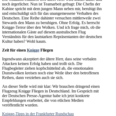
noch ärgerlicher. Nun ist Teamarbeit gefragt: Die Chefin der
Kabine spricht mit dem jungen Mann neben mir, beruhigt ihn
und entschuldigt sich für das unangemessene Verhalten des
Deutschen. Eine Reihe dahinter versuchen mittlerweile zwei
Stewards den Mann zu beruhigen. Ohne Erfolg. Es herrscht
Knigge-Terror über den Wolken. Und ich frage mich, ob die
internationalen Gäste auf diesem australischen Flug
Verständnis für den lautstarken Repräsentanten der deutschen
Kultur haben? Wohl kaum.
Zeit für einen
Knigge
Fliegen
Irgendwann akzeptiert der ältere Herr, dass seine verbalen
Attacken keinen Erfolg haben und trollt sich. Die
Flugbegleiter ziehen kopfschüttelnd ab, die emotionalen
Dunstwolken kreisen noch eine Weile über den betroffenen
Reihen, dann verziehen auch sie sich.
An dieser Stelle wird mir klar: Wir brauchen dringend einen
Flugzeug Knigge Fliegen in Deutschland. Im Gespräch mit
der Deutschen Presse-Agentur habe ich jetzt konkrete
Empfehlungen erarbeitet, die von etlichen Medien
veröffentlicht wurden.
Knigge-Tipps in der Frankfurter Rundschau