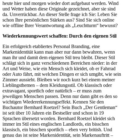
heute hier und morgen wieder dort aufgebaut werden. Wind
und Wetter haben diese Originale gezeichnet, aber sie sind
da. Unverrückbar. An dieser Stelle frage ich Sie: Leben Sie
schon Ihre persönlichen Stärken aus? Sind Sie sich online
wie offline Ihrer Verantwortung als „Leuchtturm“ bewusst?
Wiederkennungswert schaffen: Durch den eigenen Stil
Ein erfolgreich etabliertes Personal Branding, eine
Markenidentität kann man aber nur dann bewahren, wenn
man ihr und damit dem eigenen Stil treu bleibt. Dieser Stil
schlägt sich in ganz verschiedenen Bereichen nieder: in der
Art und Weise, wie ein Mensch sich kleidet, ob er Fahrrad
oder Auto fährt, mit welchen Dingen er sich umgibt, wie sein
Zimmer aussieht. Bleiben wir noch kurz bei einem meiner
Lieblingsthemen – dem Kleidungsstil. Ob klassisch oder
extravagant, sportlich oder natürlich – er muss zum
jeweiligen Menschen passen. Denn nur dann gibt es den so
wichtigen Wiedererkennungseffekt. Kennen Sie den
Buchautor Bernhard Roetzel? Sein Buch „Der Gentleman“
ist seit über 10 Jahren ein Bestseller und schon in 19
Sprachen übersetzt worden. Bernhard Roetzel kleidet sich
immer im Stil eines englischen Landlords, ein bisschen
klassisch, ein bisschen sportlich – eben very british. Und
genau das ist seine Markenidentität, sein Markenauftritt –