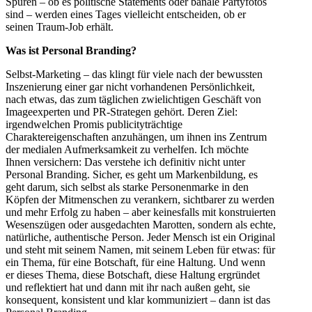
Spuren – ob es politische Statements oder banale Partyfotos
sind – werden eines Tages vielleicht entscheiden, ob er
seinen Traum-Job erhält.
Was ist Personal Branding?
Selbst-Marketing – das klingt für viele nach der bewussten
Inszenierung einer gar nicht vorhandenen Persönlichkeit,
nach etwas, das zum täglichen zwielichtigen Geschäft von
Imageexperten und PR-Strategen gehört. Deren Ziel:
irgendwelchen Promis publicityträchtige
Charaktereigenschaften anzuhängen, um ihnen ins Zentrum
der medialen Aufmerksamkeit zu verhelfen. Ich möchte
Ihnen versichern: Das verstehe ich definitiv nicht unter
Personal Branding. Sicher, es geht um Markenbildung, es
geht darum, sich selbst als starke Personenmarke in den
Köpfen der Mitmenschen zu verankern, sichtbarer zu werden
und mehr Erfolg zu haben – aber keinesfalls mit konstruierten
Wesenszügen oder ausgedachten Marotten, sondern als echte,
natürliche, authentische Person. Jeder Mensch ist ein Original
und steht mit seinem Namen, mit seinem Leben für etwas: für
ein Thema, für eine Botschaft, für eine Haltung. Und wenn
er dieses Thema, diese Botschaft, diese Haltung ergründet
und reflektiert hat und dann mit ihr nach außen geht, sie
konsequent, konsistent und klar kommuniziert – dann ist das