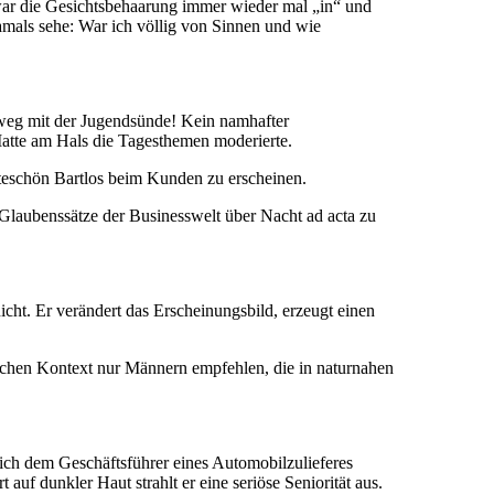
, war die Gesichtsbehaarung immer wieder mal „in“ und
amals sehe: War ich völlig von Sinnen und wie
weg mit der Jugendsünde! Kein namhafter
 Matte am Hals die Tagesthemen moderierte.
tteschön Bartlos beim Kunden zu erscheinen.
 Glaubenssätze der Businesswelt über Nacht ad acta zu
cht. Er verändert das Erscheinungsbild, erzeugt einen
lichen Kontext nur Männern empfehlen, die in naturnahen
ich dem Geschäftsführer eines Automobilzulieferes
uf dunkler Haut strahlt er eine seriöse Seniorität aus.