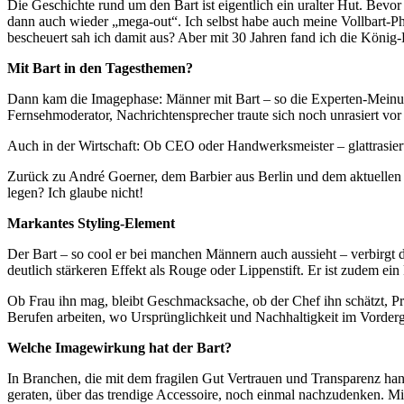
Die Geschichte rund um den Bart ist eigentlich ein uralter Hut. Bevo
dann auch wieder „mega-out“. Ich selbst habe auch meine Vollbart-P
bescheuert sah ich damit aus? Aber mit 30 Jahren fand ich die König
Mit Bart in den Tagesthemen?
Dann kam die Imagephase: Männer mit Bart – so die Experten-Meinun
Fernsehmoderator, Nachrichtensprecher traute sich noch unrasiert vor
Auch in der Wirtschaft: Ob CEO oder Handwerksmeister – glattrasiert
Zurück zu André Goerner, dem Barbier aus Berlin und dem aktuellen S
legen? Ich glaube nicht!
Markantes Styling-Element
Der Bart – so cool er bei manchen Männern auch aussieht – verbirgt d
deutlich stärkeren Effekt als Rouge oder Lippenstift. Er ist zudem e
Ob Frau ihn mag, bleibt Geschmacksache, ob der Chef ihn schätzt, Pr
Berufen arbeiten, wo Ursprünglichkeit und Nachhaltigkeit im Vorderg
Welche Imagewirkung hat der Bart?
In Branchen, die mit dem fragilen Gut Vertrauen und Transparenz ha
geraten, über das trendige Accessoire, noch einmal nachzudenken. Mit 