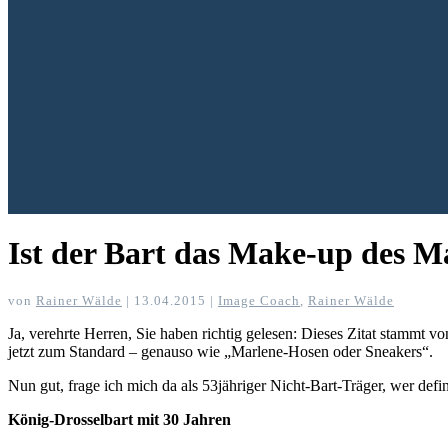
Ist der Bart das Make-up des 
von
Rainer Wälde
|
13.04.2015
|
Image Coach
,
Rainer Wälde
Ja, verehrte Herren, Sie haben richtig gelesen: Dieses Zitat stammt v
jetzt zum Standard – genauso wie „Marlene-Hosen oder Sneakers“.
Nun gut, frage ich mich da als 53jähriger Nicht-Bart-Träger, wer defi
König-Drosselbart mit 30 Jahren