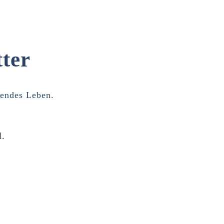
ter
lendes Leben.
l.