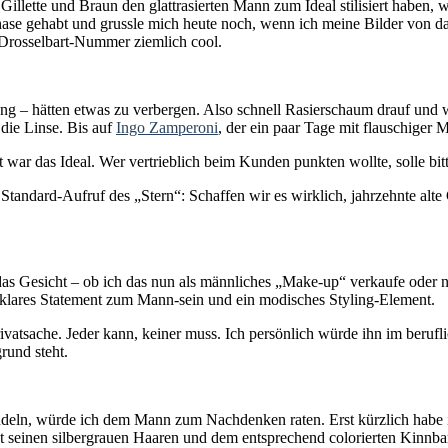
r Gillette und Braun den glattrasierten Mann zum Ideal stilisiert haben
hase gehabt und grussle mich heute noch, wenn ich meine Bilder von d
-Drosselbart-Nummer ziemlich cool.
g – hätten etwas zu verbergen. Also schnell Rasierschaum drauf und 
 die Linse. Bis auf
Ingo Zamperoni
, der ein paar Tage mit flauschiger
 war das Ideal. Wer vertrieblich beim Kunden punkten wollte, solle bi
tandard-Aufruf des „Stern“: Schaffen wir es wirklich, jahrzehnte alte
as Gesicht – ob ich das nun als männliches „Make-up“ verkaufe oder ni
in klares Statement zum Mann-sein und ein modisches Styling-Element.
ivatsache. Jeder kann, keiner muss. Ich persönlich würde ihn im beruf
rund steht.
ndeln, würde ich dem Mann zum Nachdenken raten. Erst kürzlich habe 
seinen silbergrauen Haaren und dem entsprechend colorierten Kinnbart a