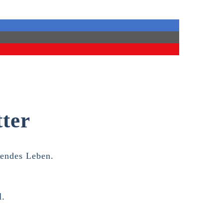
ter
lendes Leben.
l.