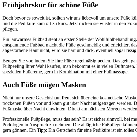
Frühjahrskur für schöne Füße
Doch bevor es soweit ist, sollten wir uns liebevoll um unsere Füße 
und die Pediküre kam oft zu kurz. Jetzt rücken sie wieder in den Foku
pflegen.
Ein lauwarmes Fußbad steht an erster Stelle der Wohlfühlbehandlung. 
entspannende Fußbad macht die Füße geschmeidig und erleichtert das 
abgestorbene Haut nicht, wird sie hart und dick, eventuell sogar ri
Beugen Sie vor, indem Sie Ihre Füße regelmäßig peelen. Das geht gan
Fußpeeling Ihrer Wahl kaufen, man bekommt es in vielen Duftnoten.
speziellen Fußcreme, gern in Kombination mit einer Fußmassage.
Auch Füße mögen Masken
Nicht nur unsere Gesichtshaut freut sich über eine kosmetische Mask
trockenen Füßen vor und kann gut über Nacht aufgetragen werden. D
Fußmaske über Nacht einwirken. Direkt am nächsten Morgen werden S
Professionelle Fußpflege, muss das sein? Es ist sicher sinnvoll, bei
Podologen in Anspruch zu nehmen. Die alltägliche Fußpflege können
gern gönnen. Ein Tipp: Ein Gutschein für eine Pediküre ist ein tolles 