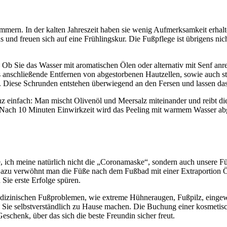
kümmern. In der kalten Jahreszeit haben sie wenig Aufmerksamkeit erhal
s und freuen sich auf eine Frühlingskur. Die Fußpflege ist übrigens ni
Ob Sie das Wasser mit aromatischen Ölen oder alternativ mit Senf anrei
anschließende Entfernen von abgestorbenen Hautzellen, sowie auch stä
ssig. Diese Schrunden entstehen überwiegend an den Fersen und lassen d
z einfach: Man mischt Olivenöl und Meersalz miteinander und reibt die 
 Nach 10 Minuten Einwirkzeit wird das Peeling mit warmem Wasser abg
e, ich meine natürlich nicht die „Coronamaske“, sondern auch unsere 
azu verwöhnt man die Füße nach dem Fußbad mit einer Extraportion Ö
ie erste Erfolge spüren.
 medizinischen Fußproblemen, wie extreme Hühneraugen, Fußpilz, eingew
 Sie selbstverständlich zu Hause machen. Die Buchung einer kosmetisc
Geschenk, über das sich die beste Freundin sicher freut.