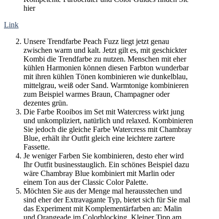
hier
Link
Unsere Trendfarbe Peach Fuzz liegt jetzt genau
zwischen warm und kalt. Jetzt gilt es, mit geschickter
Kombi die Trendfarbe zu nutzen. Menschen mit eher
kühlen Harmonien können diesen Farbton wunderbar
mit ihren kühlen Tönen kombinieren wie dunkelblau,
mittelgrau, weiß oder Sand. Warmtonige kombinieren
zum Beispiel warmes Braun, Champagner oder
dezentes grün.
Die Farbe Rooibos im Set mit Watercress wirkt jung
und unkompliziert, natürlich und relaxed. Kombinieren
Sie jedoch die gleiche Farbe Watercress mit Chambray
Blue, erhält ihr Outfit gleich eine leichtere zartere
Fassette.
Je weniger Farben Sie kombinieren, desto eher wird
Ihr Outfit businesstauglich. Ein schönes Beispiel dazu
wäre Chambray Blue kombiniert mit Marlin oder
einem Ton aus der Classic Color Palette.
Möchten Sie aus der Menge mal herausstechen und
sind eher der Extravagante Typ, bietet sich für Sie mal
das Experiment mit Komplementärfarben an: Malin
und Orangeade im Colorblocking. Kleiner Tipp am