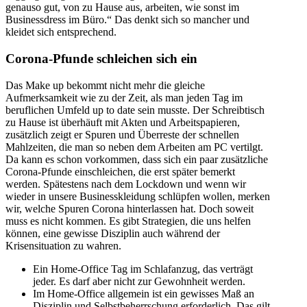
genauso gut, von zu Hause aus, arbeiten, wie sonst im
Businessdress im Büro.“ Das denkt sich so mancher und
kleidet sich entsprechend.
Corona-Pfunde schleichen sich ein
Das Make up bekommt nicht mehr die gleiche
Aufmerksamkeit wie zu der Zeit, als man jeden Tag im
beruflichen Umfeld up to date sein musste. Der Schreibtisch
zu Hause ist überhäuft mit Akten und Arbeitspapieren,
zusätzlich zeigt er Spuren und Überreste der schnellen
Mahlzeiten, die man so neben dem Arbeiten am PC vertilgt.
Da kann es schon vorkommen, dass sich ein paar zusätzliche
Corona-Pfunde einschleichen, die erst später bemerkt
werden. Spätestens nach dem Lockdown und wenn wir
wieder in unsere Businesskleidung schlüpfen wollen, merken
wir, welche Spuren Corona hinterlassen hat. Doch soweit
muss es nicht kommen. Es gibt Strategien, die uns helfen
können, eine gewisse Disziplin auch während der
Krisensituation zu wahren.
Ein Home-Office Tag im Schlafanzug, das verträgt
jeder. Es darf aber nicht zur Gewohnheit werden.
Im Home-Office allgemein ist ein gewisses Maß an
Disziplin und Selbstbeherrschung erforderlich. Das gilt