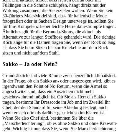
Füßlingen in die Schuhe schlüpfen, hängt direkt mit der
Wirkung zusammen, die Sie erzielen wollen. Wenn Sie kein
30-jähriges Male-Model sind, dass für italienische Mode
fotografiert oder in Sachen Design unterwegs ist, sollten Sie
für Ihre Kompetenz lieber leichte Herrenkniestrümpfe tragen.
Ähnliches gilt für die Bermuda-Shorts, die aktuell als
Alternative zur langen Stoffhose gehandelt wird. Die richtige
Rocklänge für die Damen tragen Sie, wenn der Rock so lang
ist, dass Sie beim Sitzen bis zur Kniekehle auf dem Rock
sitzen und nicht auf dem Stuhl.
Sakko – Ja oder Nein?
Grundsätzlich sind viele Räume zwischenzeitlich klimatisiert.
In der Frage, ob ein Sakko an- oder ausgezogen wird, gibt es
irgendwann den Point of No-Return, wenn die Ärmel so
angeschwitzt sind, dass ein Ausziehen nicht mehr
gesichtswahrend möglich ist. Ob Sie als Herr ein Sakko
tragen, bestimmt Ihr Dresscode im Job und im Zweifel Ihr
Chef, der den Standard für seine Abteilung festlegt, auch
wenn er sich oftmals darüber gar nicht so im Klaren ist.
Wenn Sie also Chef sind, bestimmen Sie über die
„Marscherleichterung“, ob es ohne Sakko und ohne Krawatte
geht. Wichtig ist nur, dass Sie, wenn Sie Marscherleichterung