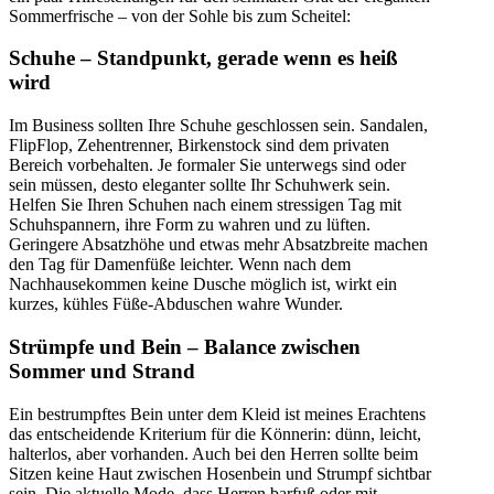
Sommerfrische – von der Sohle bis zum Scheitel:
Schuhe – Standpunkt, gerade wenn es heiß
wird
Im Business sollten Ihre Schuhe geschlossen sein. Sandalen,
FlipFlop, Zehentrenner, Birkenstock sind dem privaten
Bereich vorbehalten. Je formaler Sie unterwegs sind oder
sein müssen, desto eleganter sollte Ihr Schuhwerk sein.
Helfen Sie Ihren Schuhen nach einem stressigen Tag mit
Schuhspannern, ihre Form zu wahren und zu lüften.
Geringere Absatzhöhe und etwas mehr Absatzbreite machen
den Tag für Damenfüße leichter. Wenn nach dem
Nachhausekommen keine Dusche möglich ist, wirkt ein
kurzes, kühles Füße-Abduschen wahre Wunder.
Strümpfe und Bein – Balance zwischen
Sommer und Strand
Ein bestrumpftes Bein unter dem Kleid ist meines Erachtens
das entscheidende Kriterium für die Könnerin: dünn, leicht,
halterlos, aber vorhanden. Auch bei den Herren sollte beim
Sitzen keine Haut zwischen Hosenbein und Strumpf sichtbar
sein. Die aktuelle Mode, dass Herren barfuß oder mit