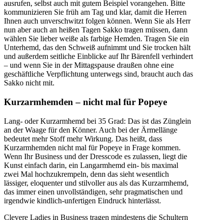
ausrufen, selbst auch mit gutem Beispiel vorangehen. Bitte
kommunizieren Sie früh am Tag und klar, damit die Herren
Ihnen auch unverschwitzt folgen können. Wenn Sie als Herr
nun aber auch an heißen Tagen Sakko tragen müssen, dann
wählen Sie lieber weiße als farbige Hemden. Tragen Sie ein
Unterhemd, das den Schweiß aufnimmt und Sie trocken hält
und außerdem seitliche Einblicke auf Ihr Bärenfell verhindert
– und wenn Sie in der Mittagspause draußen ohne eine
geschäftliche Verpflichtung unterwegs sind, braucht auch das
Sakko nicht mit.
Kurzarmhemden – nicht mal für Popeye
Lang- oder Kurzarmhemd bei 35 Grad: Das ist das Zünglein
an der Waage für den Könner. Auch bei der Ärmellänge
bedeutet mehr Stoff mehr Wirkung. Das heißt, dass
Kurzarmhemden nicht mal für Popeye in Frage kommen.
Wenn Ihr Business und der Dresscode es zulassen, liegt die
Kunst einfach darin, ein Langarmhemd ein- bis maximal
zwei Mal hochzukrempeln, denn das sieht wesentlich
lässiger, eloquenter und stilvoller aus als das Kurzarmhemd,
das immer einen unvollständigen, sehr pragmatischen und
irgendwie kindlich-unfertigen Eindruck hinterlässt.
Clevere Ladies in Business tragen mindestens die Schultern