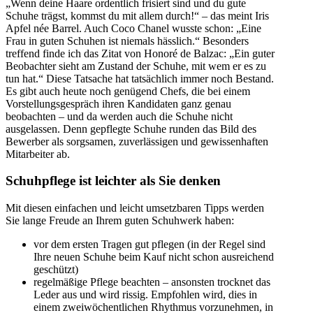
„Wenn deine Haare ordentlich frisiert sind und du gute
Schuhe trägst, kommst du mit allem durch!“ – das meint Iris
Apfel née Barrel. Auch Coco Chanel wusste schon: „Eine
Frau in guten Schuhen ist niemals hässlich.“ Besonders
treffend finde ich das Zitat von Honoré de Balzac: „Ein guter
Beobachter sieht am Zustand der Schuhe, mit wem er es zu
tun hat.“ Diese Tatsache hat tatsächlich immer noch Bestand.
Es gibt auch heute noch genügend Chefs, die bei einem
Vorstellungsgespräch ihren Kandidaten ganz genau
beobachten – und da werden auch die Schuhe nicht
ausgelassen. Denn gepflegte Schuhe runden das Bild des
Bewerber als sorgsamen, zuverlässigen und gewissenhaften
Mitarbeiter ab.
Schuhpflege ist leichter als Sie denken
Mit diesen einfachen und leicht umsetzbaren Tipps werden
Sie lange Freude an Ihrem guten Schuhwerk haben:
vor dem ersten Tragen gut pflegen (in der Regel sind
Ihre neuen Schuhe beim Kauf nicht schon ausreichend
geschützt)
regelmäßige Pflege beachten – ansonsten trocknet das
Leder aus und wird rissig. Empfohlen wird, dies in
einem zweiwöchentlichen Rhythmus vorzunehmen, in