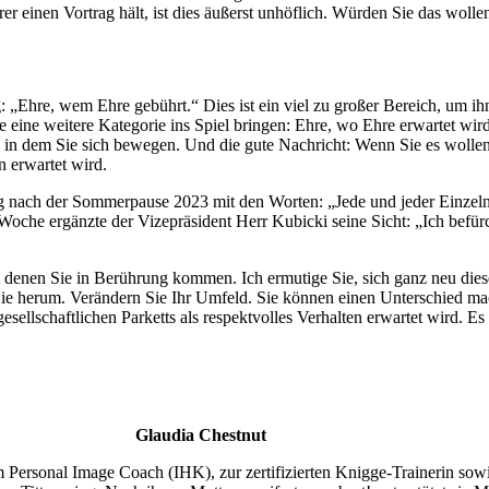
er einen Vortrag hält, ist dies äußerst unhöflich. Würden Sie das woll
„Ehre, wem Ehre gebührt.“ Dies ist ein viel zu großer Bereich, um ihn a
e eine weitere Kategorie ins Spiel bringen: Ehre, wo Ehre erwartet wird
, in dem Sie sich bewegen. Und die gute Nachricht: Wenn Sie es wollen
n erwartet wird.
ung nach der Sommerpause 2023 mit den Worten: „Jede und jeder Einzel
che ergänzte der Vizepräsident Herr Kubicki seine Sicht: „Ich befürchte,
t denen Sie in Berührung kommen. Ich ermutige Sie, sich ganz neu dies
herum. Verändern Sie Ihr Umfeld. Sie können einen Unterschied mach
esellschaftlichen Parketts als respektvolles Verhalten erwartet wird. Es
Glaudia Chestnut
 Personal Image Coach (IHK), zur zertifizierten Knigge-Trainerin so