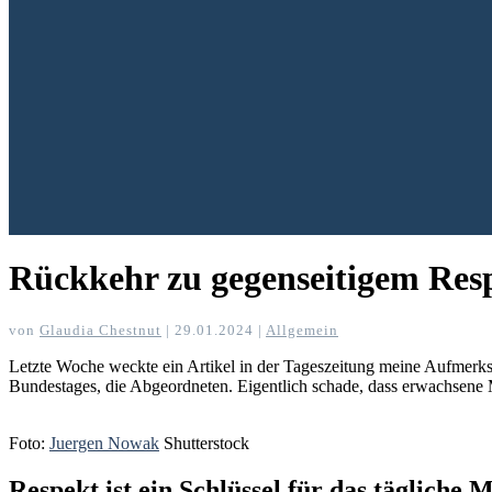
Rückkehr zu gegenseitigem Res
von
Glaudia Chestnut
|
29.01.2024
|
Allgemein
Letzte Woche weckte ein Artikel in der Tageszeitung meine Aufmerk
Bundestages, die Abgeordneten. Eigentlich schade, dass erwachsene 
Foto:
Juergen Nowak
Shutterstock
Respekt ist ein Schlüssel für das tägliche 