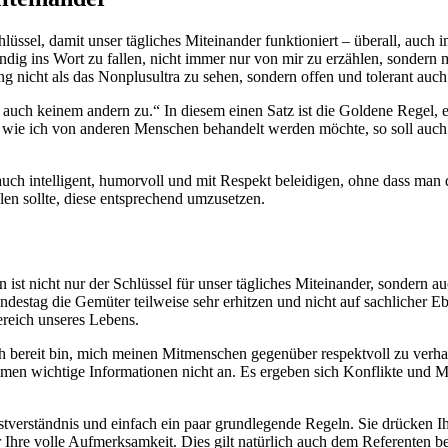
chlüssel, damit unser tägliches Miteinander funktioniert – überall, au
ndig ins Wort zu fallen, nicht immer nur von mir zu erzählen, sondern m
 nicht als das Nonplusultra zu sehen, sondern offen und tolerant auc
üg‘ auch keinem andern zu.“ In diesem einen Satz ist die Goldene Regel,
 wie ich von anderen Menschen behandelt werden möchte, so soll auch i
ch intelligent, humorvoll und mit Respekt beleidigen, ohne dass man 
en sollte, diese entsprechend umzusetzen.
st nicht nur der Schlüssel für unser tägliches Miteinander, sondern a
estag die Gemüter teilweise sehr erhitzen und nicht auf sachlicher Eb
ereich unseres Lebens.
h bereit bin, mich meinen Mitmenschen gegenüber respektvoll zu verhal
en wichtige Informationen nicht an. Es ergeben sich Konflikte und Mi
tverständnis und einfach ein paar grundlegende Regeln. Sie drücken 
Ihre volle Aufmerksamkeit. Dies gilt natürlich auch dem Referenten be