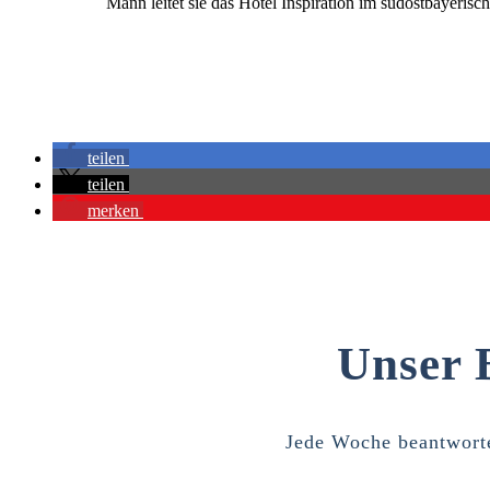
Mann leitet sie das Hotel Inspiration im südostbayerisc
teilen
teilen
merken
Unser 
Jede Woche beantworte