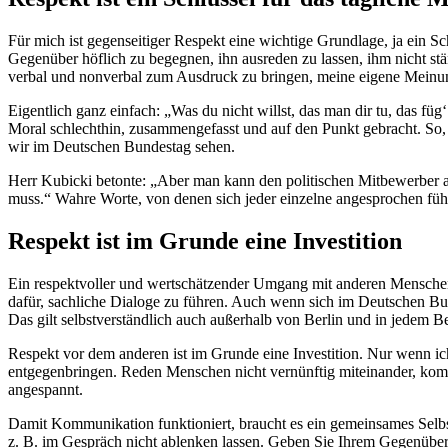
Für mich ist gegenseitiger Respekt eine wichtige Grundlage, ja ein S
Gegenüber höflich zu begegnen, ihn ausreden zu lassen, ihm nicht stä
verbal und nonverbal zum Ausdruck zu bringen, meine eigene Meinung
Eigentlich ganz einfach: „Was du nicht willst, das man dir tu, das f
Moral schlechthin, zusammengefasst und auf den Punkt gebracht. So,
wir im Deutschen Bundestag sehen.
Herr Kubicki betonte: „Aber man kann den politischen Mitbewerber au
muss.“ Wahre Worte, von denen sich jeder einzelne angesprochen fühl
Respekt ist im Grunde eine Investition
Ein respektvoller und wertschätzender Umgang mit anderen Menschen i
dafür, sachliche Dialoge zu führen. Auch wenn sich im Deutschen Bund
Das gilt selbstverständlich auch außerhalb von Berlin und in jedem B
Respekt vor dem anderen ist im Grunde eine Investition. Nur wenn ic
entgegenbringen. Reden Menschen nicht vernünftig miteinander, komm
angespannt.
Damit Kommunikation funktioniert, braucht es ein gemeinsames Selbs
z. B. im Gespräch nicht ablenken lassen. Geben Sie Ihrem Gegenüber 