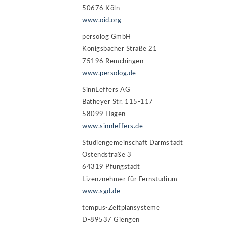
50676 Köln
www.oid.org
persolog GmbH
Königsbacher Straße 21
75196 Remchingen
www.persolog.de
SinnLeffers AG
Batheyer Str. 115-117
58099 Hagen
www.sinnleffers.de
Studiengemeinschaft Darmstadt
Ostendstraße 3
64319 Pfungstadt
Lizenznehmer für Fernstudium
www.sgd.de
tempus-Zeitplansysteme
D-89537 Giengen