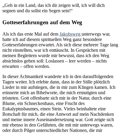
„Geh in ein Land, das ich dir zeigen will, ich will dich
segnen und du sollst ein Segen sein!“
Gotteserfahrungen auf dem Weg
Als ich das erste Mal auf dem
Jakobsweg
unterwegs war,
hatte ich auf diesem spirituellen Weg ganz besondere
Gotteserfahrungen erwartet. Als sich diese mehrere Tage lang
nicht einstellten, war ich enttäuscht. In Gesprächen mit
meinen Begleitern wurde mir bewusst, dass ich den Weg
absichtslos gehen soll: Loslassen – leer werden – nichts
erwarten – offen werden.
In dieser Achtsamkeit wanderte ich in den darauffolgenden
Tagen weiter. Ich erlebte dann, dass in der Stille plötzlich
Lieder in mir aufstiegen, die in mir zum Klingen kamen. Ich
erinnerte mich an Bibelworte, die mich ermutigten und
trösteten. Gott offenbarte sich mir in der Natur, durch eine
Blume, ein Schneckenhaus, eine Frucht des
Eukalyptusbaumes, einen Stein. Vieles beinhaltete eine
Botschaft für mich, die eine Antwort auf mein Nachdenken
und meine innere Auseinandersetzung war. Gott zeigte sich
mir ebenso in den Gefährten, die mit mir unterwegs waren,
oder durch Pilger unterschiedlicher Nationen, die mir