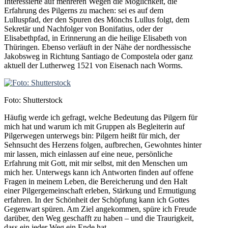
Interessierte auf mehreren Wegen die Möglichkeit, die
Erfahrung des Pilgerns zu machen: sei es auf dem
Lulluspfad, der den Spuren des Mönchs Lullus folgt, dem
Sekretär und Nachfolger von Bonifatius, oder der
Elisabethpfad, in Erinnerung an die heilige Elisabeth von
Thüringen. Ebenso verläuft in der Nähe der nordhessische
Jakobsweg in Richtung Santiago de Compostela oder ganz
aktuell der Lutherweg 1521 von Eisenach nach Worms.
Foto: Shutterstock
Häufig werde ich gefragt, welche Bedeutung das Pilgern für
mich hat und warum ich mit Gruppen als Begleiterin auf
Pilgerwegen unterwegs bin: Pilgern heißt für mich, der
Sehnsucht des Herzens folgen, aufbrechen, Gewohntes hinter
mir lassen, mich einlassen auf eine neue, persönliche
Erfahrung mit Gott, mit mir selbst, mit den Menschen um
mich her. Unterwegs kann ich Antworten finden auf offene
Fragen in meinem Leben, die Bereicherung und den Halt
einer Pilgergemeinschaft erleben, Stärkung und Ermutigung
erfahren. In der Schönheit der Schöpfung kann ich Gottes
Gegenwart spüren. Am Ziel angekommen, spüre ich Freude
darüber, den Weg geschafft zu haben – und die Traurigkeit,
dass ein jeder Weg ein Ende hat.