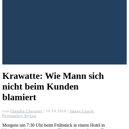
Krawatte: Wie Mann sich
nicht beim Kunden
blamiert
von
Glaudia Chestnut
|
10.10.2016
|
Image Coach
,
Personality Stylist
Morgens um 7:30 Uhr beim Frühstück in einem Hotel in