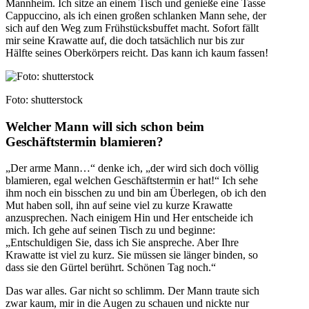
Mannheim. Ich sitze an einem Tisch und genieße eine Tasse
Cappuccino, als ich einen großen schlanken Mann sehe, der
sich auf den Weg zum Frühstücksbuffet macht. Sofort fällt
mir seine Krawatte auf, die doch tatsächlich nur bis zur
Hälfte seines Oberkörpers reicht. Das kann ich kaum fassen!
Foto: shutterstock
Welcher Mann will sich schon beim
Geschäftstermin blamieren?
„Der arme Mann…“ denke ich, „der wird sich doch völlig
blamieren, egal welchen Geschäftstermin er hat!“ Ich sehe
ihm noch ein bisschen zu und bin am Überlegen, ob ich den
Mut haben soll, ihn auf seine viel zu kurze Krawatte
anzusprechen. Nach einigem Hin und Her entscheide ich
mich. Ich gehe auf seinen Tisch zu und beginne:
„Entschuldigen Sie, dass ich Sie anspreche. Aber Ihre
Krawatte ist viel zu kurz. Sie müssen sie länger binden, so
dass sie den Gürtel berührt. Schönen Tag noch.“
Das war alles. Gar nicht so schlimm. Der Mann traute sich
zwar kaum, mir in die Augen zu schauen und nickte nur