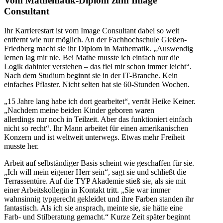
Vom Mathematik-Diplom zum Image
Consultant
Ihr Karrierestart ist vom Image Consultant dabei so weit
entfernt wie nur möglich. An der Fachhochschule Gießen-
Friedberg macht sie ihr Diplom in Mathematik. „Auswendig
lernen lag mir nie. Bei Mathe musste ich einfach nur die
Logik dahinter verstehen – das fiel mir schon immer leicht“.
Nach dem Studium beginnt sie in der IT-Branche. Kein
einfaches Pflaster. Nicht selten hat sie 60-Stunden Wochen.
„15 Jahre lang habe ich dort gearbeitet“, verrät Heike Keiner.
„Nachdem meine beiden Kinder geboren waren
allerdings nur noch in Teilzeit. Aber das funktioniert einfach
nicht so recht“. Ihr Mann arbeitet für einen amerikanischen
Konzern und ist weltweit unterwegs. Etwas mehr Freiheit
musste her.
Arbeit auf selbständiger Basis scheint wie geschaffen für sie.
„Ich will mein eigener Herr sein“, sagt sie und schließt die
Terrassentüre. Auf die TYP Akademie stieß sie, als sie mit
einer Arbeitskollegin in Kontakt tritt. „Sie war immer
wahnsinnig typgerecht gekleidet und ihre Farben standen ihr
fantastisch. Als ich sie ansprach, meinte sie, sie hätte eine
Farb- und Stilberatung gemacht.“ Kurze Zeit später beginnt