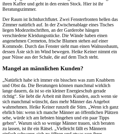
ihren Kaffee und geht in den ersten Stock. Hier ist ihr
Beratungszimmer.
Der Raum ist lichtdurchflutet. Zwei Fensterfronten hellen das
Zimmer natürlich auf. In der Zwischenablage eines Tisches
liegen Modezeitschriften, an der Garderobe hängen
verschiedene Kleidungsstücke. Die Wände haben einen
angenehmen Cremeton, frische Blumen stehen auf einer
Kommode. Durch das Fenster sieht man einen Walnussbaum,
dessen Äste sich im Wind bewegen. Heike Keiner nimmt ein
paar Nüsse aus der Schale, die auf dem Tisch steht.
Mangel an männlichen Kunden?
„Natürlich habe ich immer ein bisschen was zum Knabbern
und Obst da. Die Beratungen können manchmal wirklich
lange dauern, da ist so ein kleiner Energieschub gerade
richtig“. Sie liebt die Arbeit mit ihren Kunden, auch wenn sie
sich manchmal wünscht, dass mehr Männer das Angebot
wahrnehmen. Heike Keiner runzelt die Stirn. „Wenn ich ganz
ehrlich bin: wenn ich manche Männer an öffentlichen Plätzen
sehe, würde ich am liebsten hingehen und ein paar Tipps
geben“. Warum sich so wenige Männer trauen, sich beraten
zu lassen, ist ihr ein Rätsel. „Vielleicht fällt es Männern
einfach schwerer, sich zu öffnen und etwas von ihrer