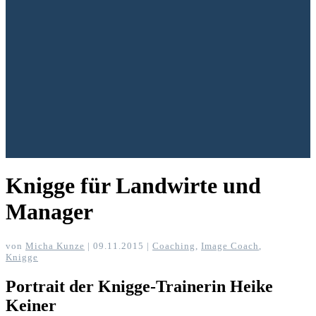
Knigge für Landwirte und
Manager
von
Micha Kunze
|
09.11.2015
|
Coaching
,
Image Coach
,
Knigge
Portrait der Knigge-Trainerin Heike
Keiner