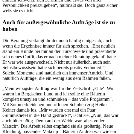
Persönlichkeit preiszugeben“, mutmaßt sie. Doch ganz sicher
weiß sie es nicht.
Auch für außergewöhnliche Aufträge ist sie zu
haben
Die Beratung verlangt ihr dennoch häufig einiges ab, auch
wenn die Ergebnisse immer für sich sprechen. „Erst neulich
stand ein Kunde bei mir an der Türschwelle und präsentierte
sein neues Outfit, das er nach meiner Beratung gekauft hatte.
Er war wie ausgewechselt. Nicht nur äußerlich, auch sein
Selbstbewusstsein hatte sich bereits positiv verändert.“
Solche Momente sind natürlich ein immenser Antrieb. Und
natürlich Aufträge, die ein wenig aus dem Rahmen fallen.
„Mein witzigster Auftrag war für die Zeitschrift ‚Elite‘. Wir
waren im Bergischen Land und ich sollte eine Bäuerin
komplett umstylen und schminken – das volle Programm“.
Mit Sommerkleidchen und offenen Schuhen zog Heike
Keiner damals los. „Mir wurden erst mal ein Paar
Gummistiefel in die Hand gedrückt“, lacht sie. „Nun, das war
auch bitter nötig. Denn auf der Weide war alles voller
Matsch“. Die Arbeit selbst empfand sie als großartig. Neue
Kleidung, passendes Makeup – Bäuerin Andrea war wie ein