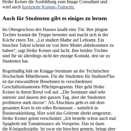
Heike Keiner die Ausbildung zum Image Consultant und
wird auch
lizenzierte Knigge-Trainerin.
Auch für Studenten gibt es einiges zu lernen
Im Obergeschoss des Hauses knallt eine Tür. Ihre jüngste
Tochter kommt die Treppe herunter und macht sich in der
Küche einen Tee. „Liz studiert Mathe auf Lehramt. Ein
bisschen Talent scheint sie von ihrer Mutter abbekommen zu
haben“, sagt Heike Keiner und lacht. Ihre beiden Töchter
sind für sie allerdings nicht der einzige Kontakt, den sie zu
Studenten hat.
Regelmäßig hält sie Knigge-Seminare an der Technischen
Hochschule Mittelhessen. Für die Studenten für
StudiumPlus
ist das einwandfreie Benehmen in verschiedenen
Geschäftssituationen Pflichtprogramm. Hier geht Heike
Keiner in ihrem Beruf voll auf. „Die Seminare sind sehr
intensiv und dauern den ganzen Tag, aber die Studenten
profitieren stark davon“. Als Abschluss geht es mit dem
gesamten Kurs in ein edles Restaurant – natürlich in
Businesskleidung. Hier wird das Gelernte direkt umgesetzt.
Heike Keiner grinst verschmitzt: „Ich bestelle schon auch mal
Spaghetti mit Tomatensauce als Vorspeise. Das ist dann
die Königsdisziplin. Ist zwar ein bisschen gemein, bringt aber