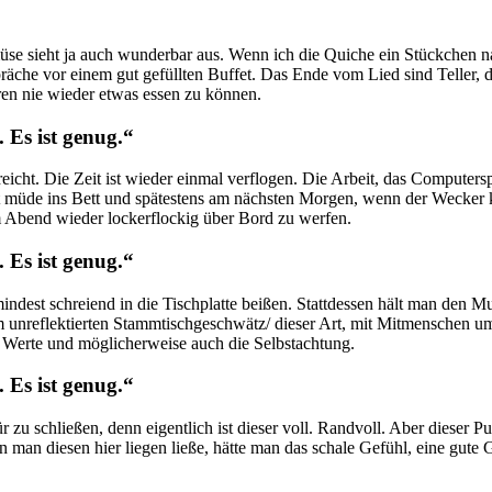
se sieht ja auch wunderbar aus. Wenn ich die Quiche ein Stückchen na
räche vor einem gut gefüllten Buffet. Das Ende vom Lied sind Teller, d
ren nie wieder etwas essen zu können.
 Es ist genug.“
reicht. Die Zeit ist wieder einmal verflogen. Die Arbeit, das Computers
elt müde ins Bett und spätestens am nächsten Morgen, wenn der Wecker k
am Abend wieder lockerflockig über Bord zu werfen.
 Es ist genug.“
indest schreiend in die Tischplatte beißen. Stattdessen hält man den Mu
em unreflektierten Stammtischgeschwätz/ dieser Art, mit Mitmenschen u
n Werte und möglicherweise auch die Selbstachtung.
 Es ist genug.“
zu schließen, denn eigentlich ist dieser voll. Randvoll. Aber dieser Pul
man diesen hier liegen ließe, hätte man das schale Gefühl, eine gute 