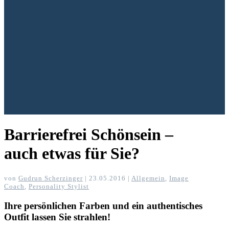
Barrierefrei Schönsein –
auch etwas für Sie?
von
Gudrun Scherzinger
|
23.05.2016
|
Allgemein
,
Image
Coach
,
Personality Stylist
Ihre persönlichen Farben und ein authentisches
Outfit lassen Sie strahlen!