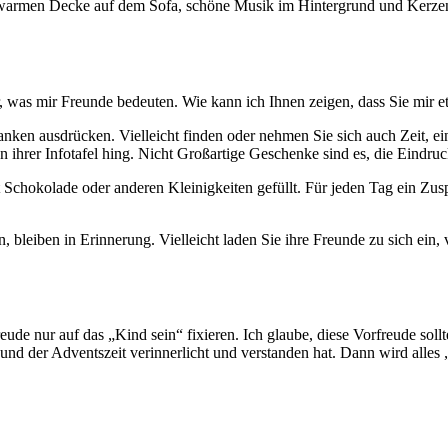
warmen Decke auf dem Sofa, schöne Musik im Hintergrund und Kerzenlic
er, was mir Freunde bedeuten. Wie kann ich Ihnen zeigen, dass Sie mir 
nken ausdrücken. Vielleicht finden oder nehmen Sie sich auch Zeit, ei
n ihrer Infotafel hing. Nicht Großartige Geschenke sind es, die Eindruc
it Schokolade oder anderen Kleinigkeiten gefüllt. Für jeden Tag ein Zus
n, bleiben in Erinnerung. Vielleicht laden Sie ihre Freunde zu sich ein
de nur auf das „Kind sein“ fixieren. Ich glaube, diese Vorfreude sollt
 und der Adventszeit verinnerlicht und verstanden hat. Dann wird alle