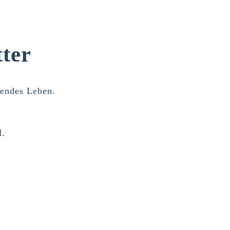
ter
lendes Leben.
l.